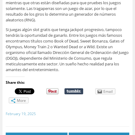
mientras que otras están diseñadas para que pruebes los juegos
solamente. Las tragaperras son un juego de azar, por lo que el
resultado de los giros lo determina un generador de números
aleatorios (RNG).
Si juegas algún slot gratis que tenga jackpot progresivo, tampoco
tendrás la oportunidad de ganarlo. Entre los juegos más famosos
encontramos títulos como Book of Dead, Sweet Bonanza, Gates of
Olympus, Money Train 2 o Wanted Dead or a Wild. Existe un
organismo oficial llamado Dirección General de Ordenación del Juego
(DGOJ), dependiente del Ministerio de Consumo, que regula
meticulosamente este sector. Un sueño hecho realidad para los
amantes del entretenimiento.
Share this:
Email
More
February 19, 2025