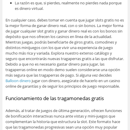
La razón es que, si pierdes, realmente no pierdes nada porque
es dinero virtual.
En cualquier caso, debes tomar en cuenta que jugar slots gratis no es
la mejor forma de ganar dinero real, con o sin bonos. La mejor forma
de jugar cualquier slot gratis y ganar dinero real es con los bonos sin
depósito que nos ofrecen los casinos en línea de la actualidad.
Mientras juegas, podrás beneficiarte de giros gratis, comodines y
distintos minijuegos con los que vivir una experiencia de juego
mucho más rica y variada. Explora nuestro extenso catálogo y
seguro que encontrarás nuevas tragaperras gratis a las que disfrutar.
Debido a que no es necesario gastar dinero para jugar, las
tragaperras online en modo demo suelen considerarse una opción
más segura que las tragaperras de pago. Si alguna vez decides
Balloon dinero
jugar con dinero, asegúrate de hacerlo en un casino
online de garantías y de seguir los principios de juego responsable.
Funcionamiento de las tragamonedas gratis
Además, al tratar de juegos de última generación, ofrecen funciones
de bonificación interactivas nunca ante vistas y mini-juegos que
complementan la historia que estructura la slot. Este formato hace
que las tragamonedas progresivas sean una opción muy popular