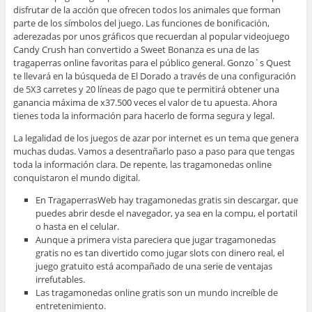
disfrutar de la acción que ofrecen todos los animales que forman
parte de los símbolos del juego. Las funciones de bonificación,
aderezadas por unos gráficos que recuerdan al popular videojuego
Candy Crush han convertido a Sweet Bonanza es una de las
tragaperras online favoritas para el público general. Gonzo´s Quest
te llevará en la búsqueda de El Dorado a través de una configuración
de 5X3 carretes y 20 líneas de pago que te permitirá obtener una
ganancia máxima de x37.500 veces el valor de tu apuesta. Ahora
tienes toda la información para hacerlo de forma segura y legal.
La legalidad de los juegos de azar por internet es un tema que genera
muchas dudas. Vamos a desentrañarlo paso a paso para que tengas
toda la información clara. De repente, las tragamonedas online
conquistaron el mundo digital.
En TragaperrasWeb hay tragamonedas gratis sin descargar, que
puedes abrir desde el navegador, ya sea en la compu, el portatil
o hasta en el celular.
Aunque a primera vista pareciera que jugar tragamonedas
gratis no es tan divertido como jugar slots con dinero real, el
juego gratuito está acompañado de una serie de ventajas
irrefutables.
Las tragamonedas online gratis son un mundo increíble de
entretenimiento.